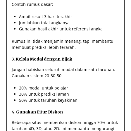
Contoh rumus dasar:
Ambil result 3 hari terakhir
Jumlahkan total angkanya
Gunakan hasil akhir untuk referensi angka
Rumus ini tidak menjamin menang, tapi membantu
membuat prediksi lebih terarah.
3.
Kelola Modal dengan Bijak
Jangan habiskan seluruh modal dalam satu taruhan.
Gunakan sistem 20-30-50:
20% modal untuk belajar
30% untuk prediksi aman
50% untuk taruhan keyakinan
4.
Gunakan Fitur Diskon
Beberapa situs memberikan diskon hingga 70% untuk
taruhan 4D, 3D, atau 2D. Ini membantu mengurangi