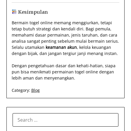
Kesimpulan
Bermain togel online memang menggiurkan, tetapi
tetap butuh strategi dan kendali diri. Bagi pemula,
memahami dasar permainan, jenis taruhan, dan cara
analisa sangat penting sebelum mulai bermain serius.
Selalu utamakan
keamanan akun
, kelola keuangan
dengan bijak, dan jangan tergiur janji menang instan.
Dengan pengetahuan dasar dan kehati-hatian, siapa
pun bisa menikmati permainan togel online dengan
lebih aman dan menyenangkan.
Category:
Blog
SEARCH
FOR: