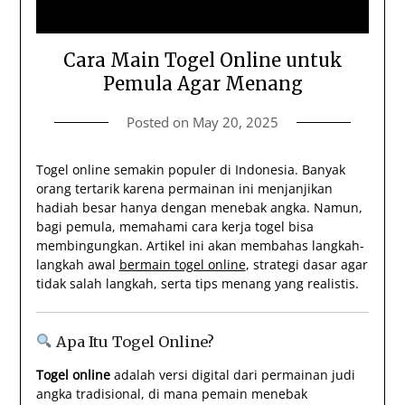
Cara Main Togel Online untuk
Pemula Agar Menang
Posted on
May 20, 2025
Togel online semakin populer di Indonesia. Banyak
orang tertarik karena permainan ini menjanjikan
hadiah besar hanya dengan menebak angka. Namun,
bagi pemula, memahami cara kerja togel bisa
membingungkan. Artikel ini akan membahas langkah-
langkah awal
bermain togel online
, strategi dasar agar
tidak salah langkah, serta tips menang yang realistis.
Apa Itu Togel Online?
Togel online
adalah versi digital dari permainan judi
angka tradisional, di mana pemain menebak