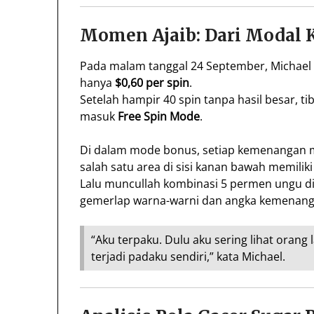
Momen Ajaib: Dari Modal K
Pada malam tanggal 24 September, Michael b
hanya
$0,60 per spin
.
Setelah hampir 40 spin tanpa hasil besar, ti
masuk
Free Spin Mode
.
Di dalam mode bonus, setiap kemenangan me
salah satu area di sisi kanan bawah memilik
Lalu muncullah kombinasi 5 permen ungu di a
gemerlap warna-warni dan angka kemenang
“Aku terpaku. Dulu aku sering lihat orang
terjadi padaku sendiri,” kata Michael.