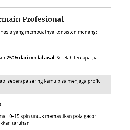
ermain Profesional
ahasia yang membuatnya konsisten menang:
gan
250% dari modal awal
. Setelah tercapai, ia
api seberapa sering kamu bisa menjaga profit
s
ama 10–15 spin untuk memastikan pola gacor
aikkan taruhan.