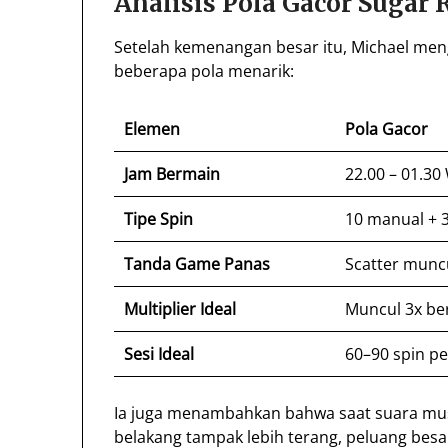
Analisis Pola Gacor Sugar 
Setelah kemenangan besar itu, Michael men
beberapa pola menarik:
Elemen
Pola Gacor
Jam Bermain
22.00 – 01.30
Tipe Spin
10 manual + 
Tanda Game Panas
Scatter muncu
Multiplier Ideal
Muncul 3x ber
Sesi Ideal
60–90 spin p
Ia juga menambahkan bahwa saat suara musi
belakang tampak lebih terang, peluang besar