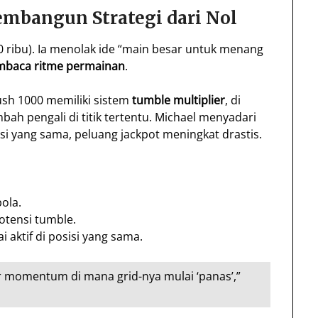
mbangun Strategi dari Nol
0 ribu). Ia menolak ide “main besar untuk menang
baca ritme permainan
.
ush 1000 memiliki sistem
tumble multiplier
, di
 pengali di titik tertentu. Michael menyadari
i yang sama, peluang jackpot meningkat drastis.
ola.
otensi tumble.
i aktif di posisi yang sama.
r momentum di mana grid-nya mulai ‘panas’,”