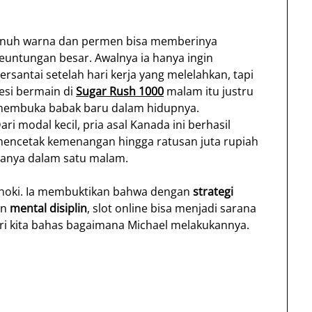
enuh warna dan permen bisa
memberinya
euntungan besar. Awalnya ia hanya ingin
ersantai setelah hari kerja yang melelahkan, tapi
esi bermain di
Sugar Rush 1000
malam itu justru
embuka babak baru dalam hidupnya.
ari modal kecil, pria asal Kanada ini berhasil
encetak kemenangan hingga ratusan juta rupiah
anya dalam satu malam.
a hoki. Ia membuktikan bahwa dengan
strategi
an
mental disiplin
, slot online bisa menjadi sarana
i kita bahas bagaimana Michael melakukannya.