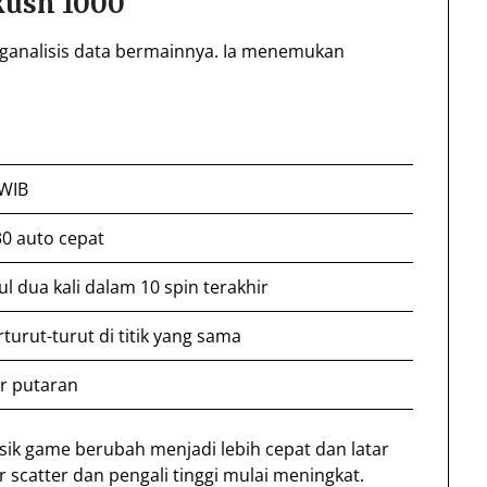
Rush 1000
ganalisis data bermainnya. Ia menemukan
 WIB
30 auto cepat
l dua kali dalam 10 spin terakhir
turut-turut di titik yang sama
er putaran
k game berubah menjadi lebih cepat dan latar
 scatter dan pengali tinggi mulai meningkat.